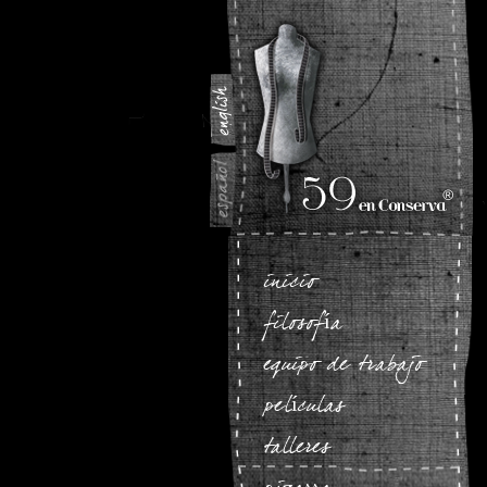
inicio
filosofía
equipo de trabajo
películas
talleres