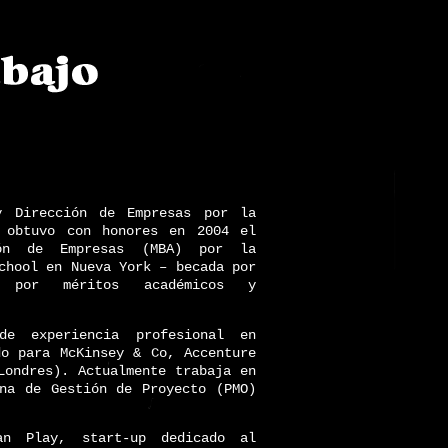
y Dirección de Empresas por la
, obtuvo con honores en 2004 el
ón de Empresas (MBA) por la
chool en Nueva York – becada por
 por méritos académicos y
e experiencia profesional en
do para McKinsey & Co, Accenture
Londres). Actualmente trabaja en
na de Gestión de Proyecto (PMO)
n Play, start-up dedicado al